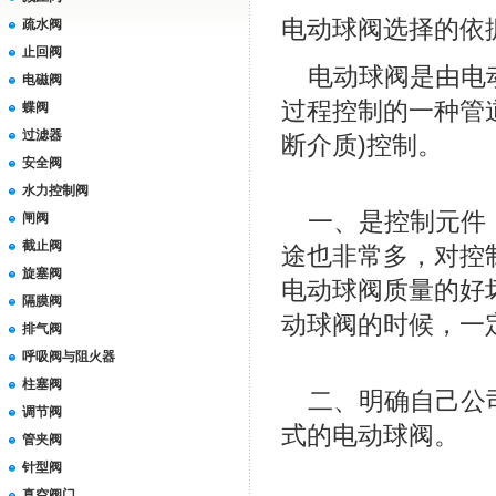
电动球阀选择的依
疏水阀
止回阀
电动球阀是由电动
电磁阀
过程控制的一种管
蝶阀
过滤器
断介质)控制。
安全阀
水力控制阀
一、是控制元件，
闸阀
截止阀
途也非常多，对控
旋塞阀
电动球阀质量的好
隔膜阀
动球阀的时候，一
排气阀
呼吸阀与阻火器
柱塞阀
二、明确自己公司
调节阀
式的
电动球阀
。
管夹阀
针型阀
真空阀门