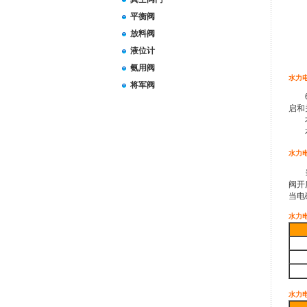
平衡阀
放料阀
液位计
氨用阀
水力
将军阀
60
启和
本产
本系
水力
当阀
阀开
当电
水力
水力