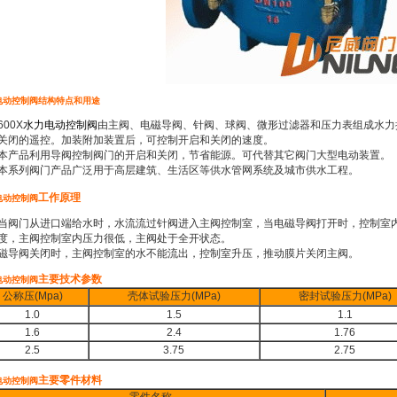
电动控制阀
结构特点和用途
0X
水力电动控制阀
由主阀、电磁导阀、针阀、球阀、微形过滤器和压力表组成水力
关闭的遥控。加装附加装置后，可控制开启和关闭的速度。
品利用导阀控制阀门的开启和关闭，节省能源。可代替其它阀门大型电动装置。
列阀门产品广泛用于高层建筑、生活区等供水管网系统及城市供水工程。
工作原理
电动控制阀
门从进口端给水时，水流流过针阀进入主阀控制室，当电磁导阀打开时，控制室内
度，主阀控制室内压力很低，主阀处于全开状态。
磁导阀关闭时，主阀控制室的水不能流出，控制室升压，推动膜片关闭主阀。
主要技术参数
电动控制阀
公称压(Mpa)
壳体试验压力(MPa)
密封试验压力(MPa)
1.0
1.5
1.1
1.6
2.4
1.76
2.5
3.75
2.75
主要零件材料
电动控制阀
零件名称