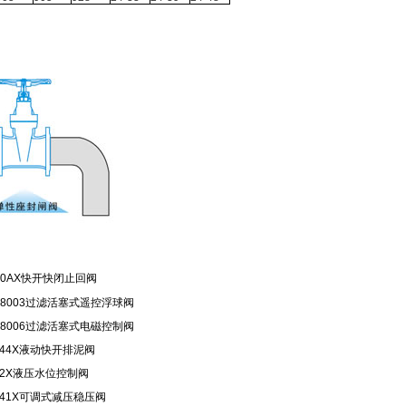
0AX
快开快闭止回阀
8003
过滤活塞式遥控浮球阀
8006
过滤活塞式电磁控制阀
44X
液动快开排泥阀
2X
液压水位控制阀
41X
可调式减压稳压阀