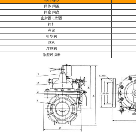
阀体 阀盖
阀座 阀盘
密封圈 O型圈
阀杆
弹簧
针型阀
球阀
浮球阀
微型过滤器