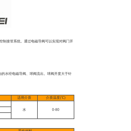
控制接管系统。通过电磁导阀可以实现对阀门开
的水经电磁导阀、球阀流出。球阀开度大于针
适用介质
介质温度(℃)
水
0-80
零件材料