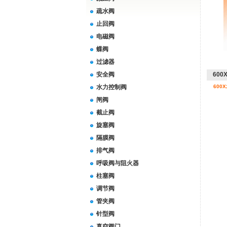
疏水阀
止回阀
电磁阀
蝶阀
过滤器
安全阀
60
水力控制阀
600
闸阀
截止阀
旋塞阀
隔膜阀
排气阀
呼吸阀与阻火器
柱塞阀
调节阀
管夹阀
针型阀
真空阀门