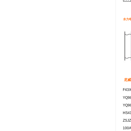
水力
尼威
F43X
YQ9
YQ9
HS4
ZSJZ
100