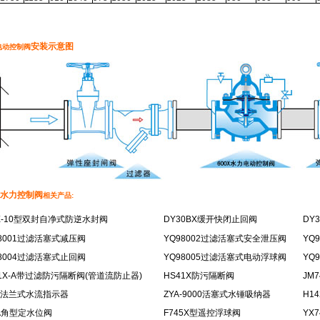
安装示意图
电动控制阀
水力控制阀
相关产品:
-10
型双封自净式防逆水封阀
DY30BX
缓开快闭止回阀
DY3
8001
过滤活塞式减压阀
YQ98002
过滤活塞式安全泄压阀
YQ9
8004
过滤活塞式止回阀
YQ98005
过滤活塞式电动浮球阀
YQ9
1X-A
带过滤防污隔断阀
(
管道
流防止器
)
HS41X
防污隔断阀
JM7
法兰式水流指示器
ZYA-9000
活塞式水锤吸纳器
H14
A
角型定水位阀
F745X
型遥控浮球阀
YX7